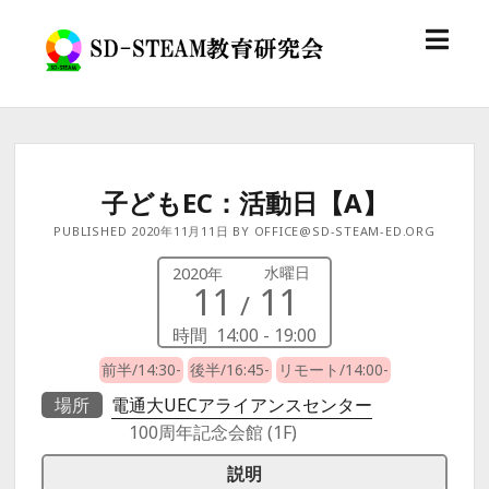
o
S
p
D
e
-
n
S
m
T
e
E
n
子どもEC：活動日【A】
A
u
M
PUBLISHED 2020年11月11日 BY OFFICE@SD-STEAM-ED.ORG
教
水曜日
育
2020年
11
11
/
研
究
時間
14:00 - 19:00
会
前半/14:30-
後半/16:45-
リモート/14:00-
場所
電通大UECアライアンスセンター
100周年記念会館 (1F)
説明