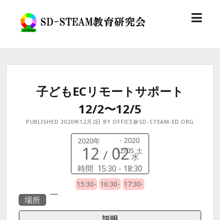
o
S
p
D
e
-
n
S
m
T
e
E
n
子どもECリモートサポート
A
u
M
12/2〜12/5
教
PUBLISHED 2020年12月2日 BY OFFICE@SD-STEAM-ED.ORG
育
研
- 2020
2020年
究
12
02
12/05 土
/
水
会
時間
15:30 - 18:30
15:30-
16:30-
17:30-
場所
説明