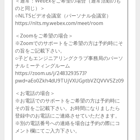
＜通常：WebExをご希望の場合（通常活動のも
のと同じ）＞
○NLTSビデオ会議室（パーソナル会議室）
https://nlts.my.webex.com/meet/room
＜Zoomをご希望の場合＞
※Zoomでのサポートをご希望の方は予約時にそ
の旨をご記載下さい。
○子どもエンジニアリングクラブ事務局のパーソ
ナルミーティングルーム
https://zoom.us/j/2483293573?
pwd=aEo0Zkh4dU9TUjVXUGptbVZQVVV5Zz09
＜お電話の場合＞
※お電話でのサポートをご希望の方は予約時に
その旨をご記載下さい。お時間になりましたら
登録中のお電話にご連絡させていただきます。
※別の電話番号への連絡を場合は予約の際にコ
メント欄にてご入力下さい。